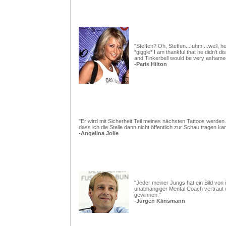
"Steffen? Oh, Steffen....uhm....well, h
*giggle* I am thankful that he didn't d
and Tinkerbell would be very ashame
-Paris Hilton
"Er wird mit Sicherheit Teil meines nächsten Tattoos werden
dass ich die Stelle dann nicht öffentlich zur Schau tragen kan
-Angelina Jolie
"Jeder meiner Jungs hat ein Bild von 
unabhängiger Mental Coach vertraut 
gewinnen."
-Jürgen Klinsmann