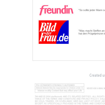
"So sollte jeder Mann s
"Was macht Steffen an
hat den Prügelprinzen 