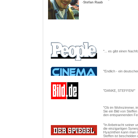
-
Stefan Raab
"... es gibt einen Nach
"Endlich - ein deutscher
"DANKE, STEFFEN!"
"Ob im Wohnzimmer, im
Sie ein Bild von Steffe
den entspannenden Feng
"In Anbetracht seiner u
die einzigartigen Syner
Hyazinthen kann man n
Steffen ist bescheiden 