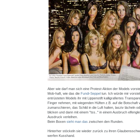
Aber wie darf man sich eine Protest-Aktion der Models vorstel
Mob-haft, wie das die
Fundi-Seppel
tun. Ich würde mir vorstel
entrüsteten Models ihr mit Lippenstift kalligrafiertes Transpar
Finger nehmen, mit wiegenden Hüften z.B. auf die Botschaft
zumarschieren, das Schild in die Luft halten, lasziv lächeln o
blicken und dann mit einem "tss.." in einem Ausbruch elfengl
Ausdruck verleihen.
Beim Boxen
sieht man das
zwischen den Runden.
Hinterher stöckeln sie wieder zurück zu ihren Glaubensschw
werfen Kusshand.