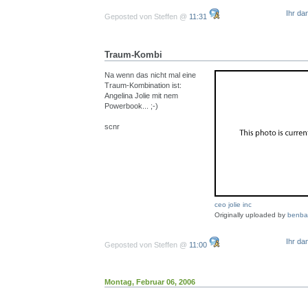
Ihr da
Geposted von Steffen @
11:31
Traum-Kombi
Na wenn das nicht mal eine
Traum-Kombination ist:
Angelina Jolie mit nem
Powerbook... ;-)
scnr
ceo jolie inc
Originally uploaded by
benba
Ihr da
Geposted von Steffen @
11:00
Montag, Februar 06, 2006