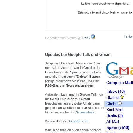
Ihr da
Geposted von Steffen @
13:26
Updates bei Google Talk und Gmail
Jajaja, nicht noch ein Messenger. Aber
nur mal so zur Info: wer in Gmail in den
Einstellungen die Sprache auf Englisch
umstellt, kriegt einen
"Delete"-Button
(einige brauchen's vielleicht) und eine
RSS-Bar, um News anzuzeigen
.
Außerdem kann man in Google Talk nun
die
GTalk-Funktion für Gmail
freischalten lassen, wobei Chats dann
gespeichert werden, suchbar sind und in
Gmail auftauchen (s.
Screenshots
).
Weitere Infos im
Gmail-Forum
.
Was ja ansonsten auch schon bekannt