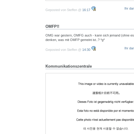
Ihr da
Geposted von Steffen @
16:17
OMFP!!
OMG war gestern, OMFG auch - kann sich jemand (ohne es 
denken, was mit OMFP gemeint ist..? *g*
Ihr da
Geposted von Steffen @
14:30
Kommunikationszentrale