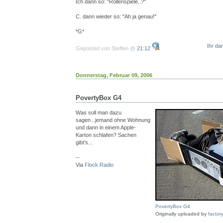
Ich dann so: "Rollenspiele..?"
C. dann wieder so: "Ah ja genau!"
*G*
Ihr da
Geposted von Steffen @
21:12
Donnerstag, Februar 09, 2006
PovertyBox G4
Was soll man dazu
sagen...jemand ohne Wohnung
und dann in einem Apple-
Karton schlafen? Sachen
gibt's...
--
Via
Flock Radio
PovertyBox G4
Originally uploaded by
factor