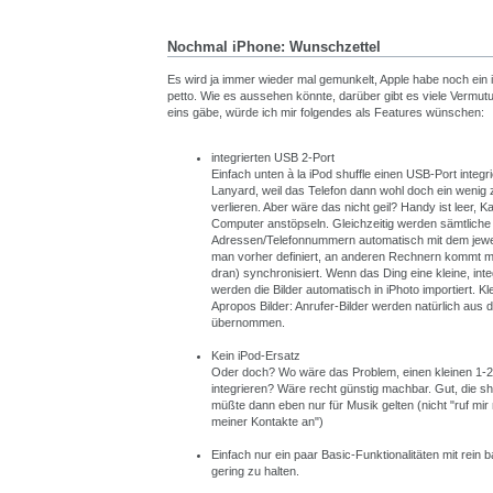
Nochmal iPhone: Wunschzettel
Es wird ja immer wieder mal gemunkelt, Apple habe noch ein 
petto. Wie es aussehen könnte, darüber gibt es viele Vermu
eins gäbe, würde ich mir folgendes als Features wünschen:
integrierten USB 2-Port
Einfach unten à la iPod shuffle einen USB-Port integr
Lanyard, weil das Telefon dann wohl doch ein wenig
verlieren. Aber wäre das nicht geil? Handy ist leer, 
Computer anstöpseln. Gleichzeitig werden sämtliche
Adressen/Telefonnummern automatisch mit dem jewei
man vorher definiert, an anderen Rechnern kommt m
dran) synchronisiert. Wenn das Ding eine kleine, int
werden die Bilder automatisch in iPhoto importiert. K
Apropos Bilder: Anrufer-Bilder werden natürlich au
übernommen.
Kein iPod-Ersatz
Oder doch? Wo wäre das Problem, einen kleinen 1-
integrieren? Wäre recht günstig machbar. Gut, die shu
müßte dann eben nur für Musik gelten (nicht "ruf mir 
meiner Kontakte an")
Einfach nur ein paar Basic-Funktionalitäten mit rein
gering zu halten.