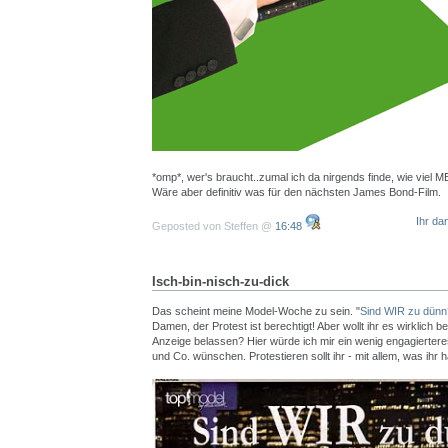
*omp*, wer's braucht..zumal ich da nirgends finde, wie viel M
Wäre aber definitiv was für den nächsten James Bond-Film.
Ihr da
Geposted von Steffen @
16:48
Isch-bin-nisch-zu-dick
Das scheint meine Model-Woche zu sein. "
Sind WIR zu dünn
Damen, der Protest ist berechtigt! Aber wollt ihr es wirklich be
Anzeige belassen? Hier würde ich mir ein wenig engagiertere
und Co. wünschen. Protestieren sollt ihr - mit allem, was ihr h