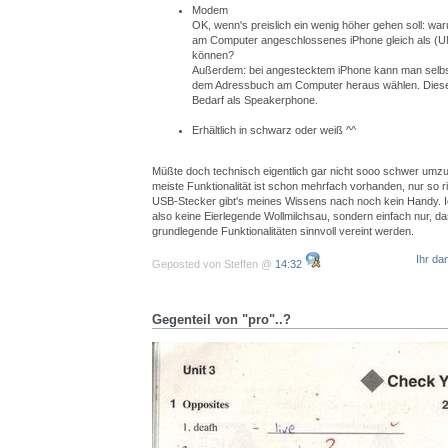
Modem
OK, wenn's preislich ein wenig höher gehen soll: wa
am Computer angeschlossenes iPhone gleich als 
können?
Außerdem: bei angestecktem iPhone kann man selbs
dem Adressbuch am Computer heraus wählen. Dieser 
Bedarf als Speakerphone.
Erhältlich in schwarz oder weiß ^^
Müßte doch technisch eigentlich gar nicht sooo schwer umzu
meiste Funktionalität ist schon mehrfach vorhanden, nur so ric
USB-Stecker gibt's meines Wissens nach noch kein Handy. I
also keine Eierlegende Wollmilchsau, sondern einfach nur, da
grundlegende Funktionalitäten sinnvoll vereint werden.
Ihr da
Geposted von Steffen @
14:32
Gegenteil von "pro"..?