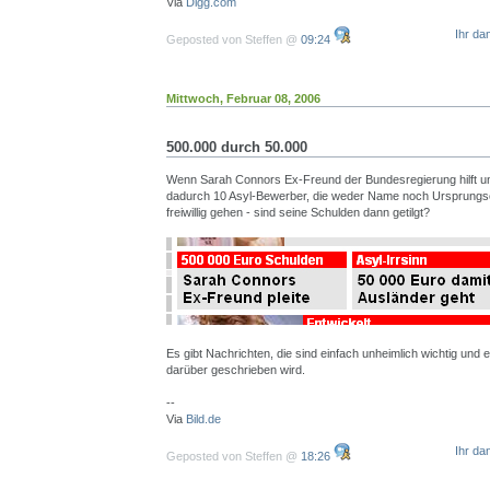
Via
Digg.com
Ihr da
Geposted von Steffen @
09:24
Mittwoch, Februar 08, 2006
500.000 durch 50.000
Wenn Sarah Connors Ex-Freund der Bundesregierung hilft un
dadurch 10 Asyl-Bewerber, die weder Name noch Ursprungsor
freiwillig gehen - sind seine Schulden dann getilgt?
Es gibt Nachrichten, die sind einfach unheimlich wichtig und es
darüber geschrieben wird.
--
Via
Bild.de
Ihr da
Geposted von Steffen @
18:26