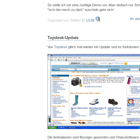
So stelle ich mir eine zünftige Demo vor. Aber einfach nur S
"isch-bin-nisch-zu-dick" nuscheln geht nich'.
Ihr da
Geposted von Steffen @
13:08
Topdesk-Update
Von
Topdesk
gibt's mal wieder ein Update und es funktionier
Die Animationen sind flüssiger geworden und OtakuSoftware h