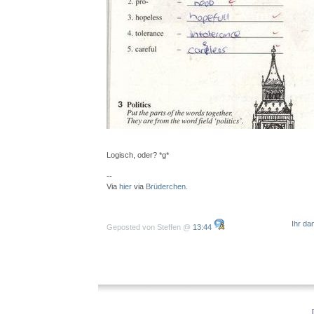
Logisch, oder? *g*
--
Via
hier
via
Brüderchen.
Ihr da
Geposted von Steffen @
13:44