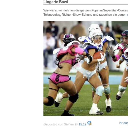
Lingerie Bowl
Wie wär's: wir nehmen die ganzen Popstar/Superstar-Contes
Telenovelas, Richter-Show-Schund und tauschen sie gegen
Ihr da
Geposted von Steffen @
15:12