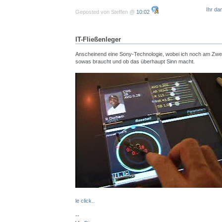
Ihr da
Geposted von Steffen @
10:02
IT-Fließenleger
Anscheinend eine Sony-Technologie, wobei ich noch am Zwei
sowas braucht und ob das überhaupt Sinn macht.
le click..
--