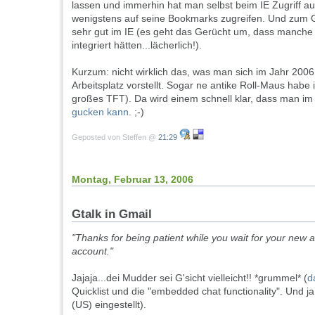
lassen und immerhin hat man selbst beim IE Zugriff auf
wenigstens auf seine Bookmarks zugreifen. Und zum Gl
sehr gut im IE (es geht das Gerücht um, dass manche
integriert hätten...lächerlich!).
Kurzum: nicht wirklich das, was man sich im Jahr 20
Arbeitsplatz vorstellt. Sogar ne antike Roll-Maus habe 
großes TFT). Da wird einem schnell klar, dass man im
gucken kann
. ;-)
Geposted von Steffen @
21:29
Montag, Februar 13, 2006
Gtalk in Gmail
"Thanks for being patient while you wait for your new
account."
Jajaja...dei Mudder sei G'sicht vielleicht!! *grummel* (
d
Quicklist und die "embedded chat functionality". Und ja
(US) eingestellt).