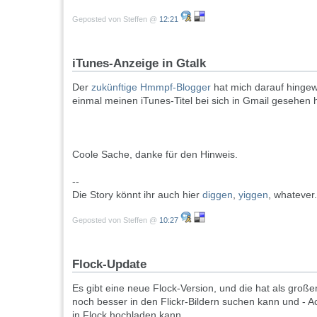
Geposted von Steffen @
12:21
iTunes-Anzeige in Gtalk
Der
zukünftige Hmmpf-Blogger
hat mich darauf hingew
einmal meinen iTunes-Titel bei sich in Gmail gesehen h
Coole Sache, danke für den Hinweis.
--
Die Story könnt ihr auch hier
diggen
,
yiggen
, whatever..
Geposted von Steffen @
10:27
Flock-Update
Es gibt eine neue Flock-Version, und die hat als großen
noch besser in den Flickr-Bildern suchen kann und - A
in Flock hochladen kann.