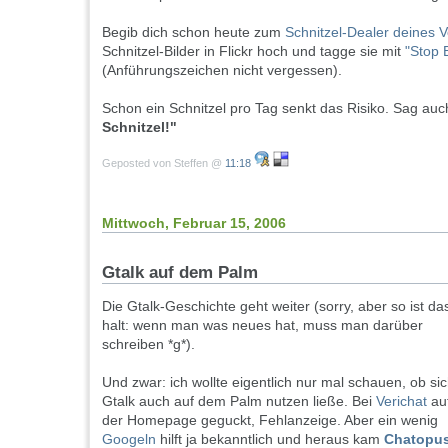
Begib dich schon heute zum
Schnitzel-Dealer deines 
Schnitzel-Bilder in Flickr hoch und tagge sie mit
"Stop B
(Anführungszeichen nicht vergessen).
Schon ein Schnitzel pro Tag senkt das Risiko. Sag au
Schnitzel!"
Geposted von Steffen @
11:18
Mittwoch, Februar 15, 2006
Gtalk auf dem Palm
Die Gtalk-Geschichte geht weiter (sorry, aber so ist da
halt: wenn man was neues hat, muss man darüber
schreiben *g*).
Und zwar: ich wollte eigentlich nur mal schauen, ob si
Gtalk auch auf dem Palm nutzen ließe. Bei
Verichat
au
der Homepage geguckt, Fehlanzeige. Aber ein wenig
Googeln
hilft ja bekanntlich und heraus kam
Chatopu