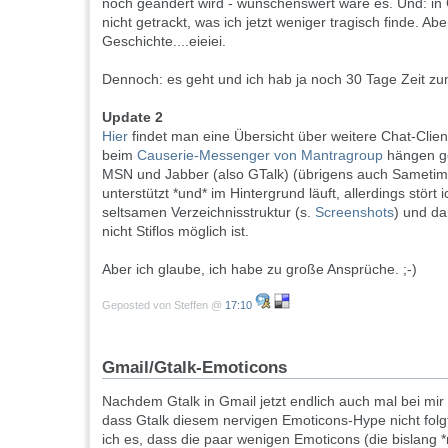
noch geändert wird - wünschenswert wäre es. Und: in
nicht getrackt, was ich jetzt weniger tragisch finde. Ab
Geschichte....eieiei.
Dennoch: es geht und ich hab ja noch 30 Tage Zeit zu
Update 2
Hier
findet man eine Übersicht über weitere Chat-Clie
beim
Causerie-Messenger von Mantragroup
hängen ge
MSN und Jabber (also GTalk) (übrigens auch Sametime,
unterstützt *und* im Hintergrund läuft, allerdings stört
seltsamen Verzeichnisstruktur (s.
Screenshots
) und da
nicht Stiflos möglich ist.
Aber ich glaube, ich habe zu große Ansprüche. ;-)
Geposted von Steffen @
17:10
Gmail/Gtalk-Emoticons
Nachdem Gtalk in Gmail jetzt endlich auch mal bei mir g
dass Gtalk diesem nervigen Emoticons-Hype nicht folg
ich es, dass die paar wenigen Emoticons (die bislang