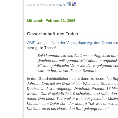
Geposted von Steffen @
07:40
Mittwoch, Februar 22, 2006
Gewerkschaft des Todes
OMP
, wie geil:
"von der Vogelgrippe wg. den Gewerksch
sehr geile These!
Bald kommen sie, die Aasfresser: Angelockt durc
Wochen herumliegenden Müll könnten angelock
Möwen gefährliche Viren wie die Vogelgrippe ver
warnen bereits vor diesem Szenario.
In den Geschichtsbüchern steht dann zu lesen:
"zu Be
Jahrhunderts fiel ein Großteil der Welt einer Seuche
Deutschland, wo raffgierige Wirtshaus-Proleten 18 Min
wollten. Das Projekt Erde 1.0 scheiterte und raffte de
dahin. Den einen Teil, weil er trotz beispielhafter Mül
Konsum zum Opfer fiel - der andere Teil, weil er sich 
Karikaturen in
die Haare
den Bart gekriegt hatte."