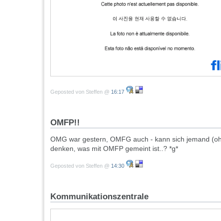
Geposted von Steffen @
16:17
OMFP!!
OMG war gestern, OMFG auch - kann sich jemand (ohn
denken, was mit OMFP gemeint ist..? *g*
Geposted von Steffen @
14:30
Kommunikationszentrale