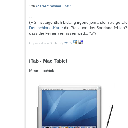
--
Via
Mademoiselle Füfü
.
--
(P.S.: ist eigentlich bislang irgend jemandem aufgefall
Deutschland-Karte
die Pfalz und das Saarland fehlen? 
dass die keiner vermissen wird... *g*)
Geposted von Steffen @
22:05
iTab - Mac Tablet
Mmm...schick: