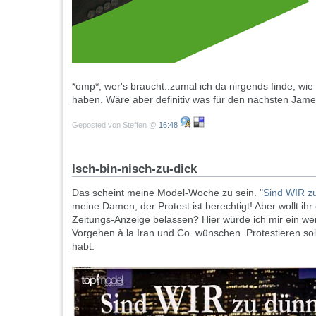
*omp*, wer's braucht..zumal ich da nirgends finde, wie
haben. Wäre aber definitiv was für den nächsten Jam
Geposted von Steffen @
16:48
Isch-bin-nisch-zu-dick
Das scheint meine Model-Woche zu sein. "
Sind WIR z
meine Damen, der Protest ist berechtigt! Aber wollt ihr 
Zeitungs-Anzeige belassen? Hier würde ich mir ein we
Vorgehen à la Iran und Co. wünschen. Protestieren sollt
habt.