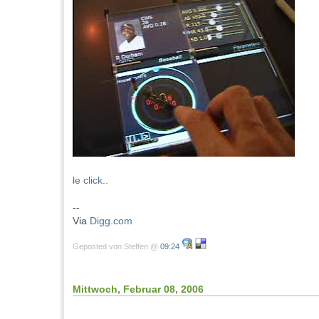
le click..
--
Via
Digg.com
Geposted von Steffen @
09:24
Mittwoch, Februar 08, 2006