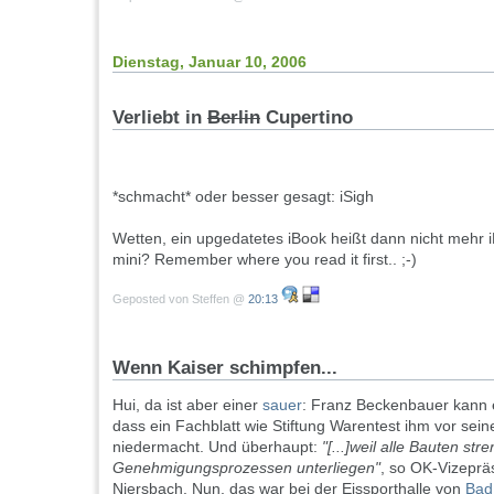
Dienstag, Januar 10, 2006
Verliebt in
Berlin
Cupertino
*schmacht* oder besser gesagt: iSigh
Wetten, ein upgedatetes iBook heißt dann nicht mehr
mini? Remember where you read it first.. ;-)
Geposted von Steffen @
20:13
Wenn Kaiser schimpfen...
Hui, da ist aber einer
sauer
: Franz Beckenbauer kann e
dass ein Fachblatt wie Stiftung Warentest ihm vor sei
niedermacht. Und überhaupt:
"[...]weil alle Bauten st
Genehmigungsprozessen unterliegen"
, so OK-Vizeprä
Niersbach. Nun, das war bei der Eissporthalle von
Bad