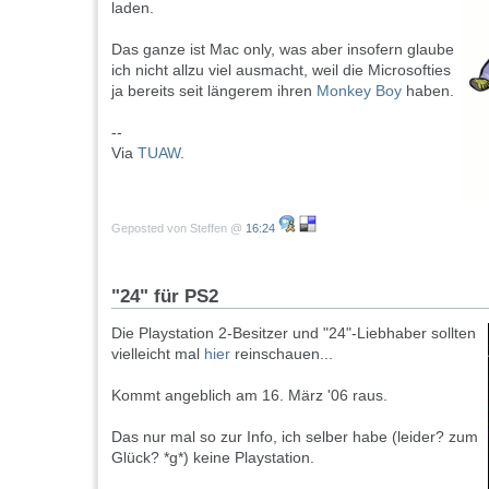
laden.
Das ganze ist Mac only, was aber insofern glaube
ich nicht allzu viel ausmacht, weil die Microsofties
ja bereits seit längerem ihren
Monkey Boy
haben.
--
Via
TUAW
.
Geposted von Steffen @
16:24
"24" für PS2
Die Playstation 2-Besitzer und "24"-Liebhaber sollten
vielleicht mal
hier
reinschauen...
Kommt angeblich am 16. März '06 raus.
Das nur mal so zur Info, ich selber habe (leider? zum
Glück? *g*) keine Playstation.