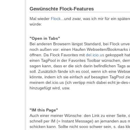
Gewünschte Flock-Features
Mal wieder
Flock
...und zwar, was ich mir für ein spä
würde:
"Open in Tabs"
Bei anderen Browsern längst Standard, bei Flock unve
noch außen vor: einen Haufen Webseiten/Bookmarks i
öffnen. Da Flock Favorites mit
del.icio.us
gekoppelt hat
einen TagPool in der Favorites Toolbar wünschen, dem 
sagen kann, dass er die sich darin befindlichen Tags a
soll. Zusätzlich fände ich es cool, wenn ich eine Webse
könnte, indem ich sie einfach auf besagten TagPool zi
meinem del.icio.us (ich vertipp mich dabei echt je-des
hinzugefügt wird, usw.
"IM this Page"
Auch einer meiner Wünsche: den Link zu einer Seite, di
schnell per IM (= Instant Message) an jemanden aus m
schicken kann. Sollte nicht sooo schwer sein, s. das kl