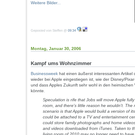
Weitere Bilder...
Geposted von Steffen @
09:34
Montag, Januar 30, 2006
Kampf ums Wohnzimmer
Businessweek
hat einen äußerst interessanten Artikel
wieder bei Apple eingestiegen ist, wie der Disney/Pix
und dass Apples Zukunft sehr wohl in den heimische
könnte.
Speculation is rife that Jobs will move Apple fully 
room, and there's little reason he wouldn't. The 
scenario is that Apple would build a version of it
could be attached to a TV and entertainment cen
could store family photographs and home videos
and videos downloaded from iTunes. Taken to t
living room of 2010 may no longer need to hav