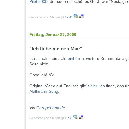
Pilot 5000
, der sooo ein schönes Gerät war *Nostalgie
Geposted von Steffen @
19:44
Freitag, Januar 27, 2006
"Ich liebe meinen Mac"
Ich ... ach... einfach
reinhören
, weitere Kommentare gi
Seite nicht.
Good job! *G*
Original-Video auf Englisch gibt's
hier
. Ich finde, das ü
Müllmann-Song
.
--
Via
Garageband.de
.
Geposted von Steffen @
11:36