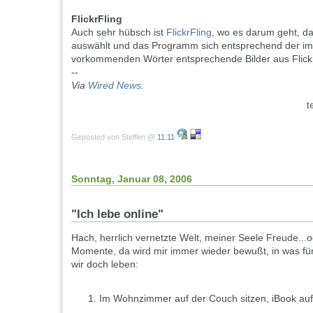
FlickrFling
Auch sehr hübsch ist
FlickrFling
, wo es darum geht, 
auswählt und das Programm sich entsprechend der im j
vorkommenden Wörter entsprechende Bilder aus Flickr
--
Via
Wired News
.
t
Geposted von Steffen @
11:11
Sonntag, Januar 08, 2006
"Ich lebe online"
Hach, herrlich vernetzte Welt, meiner Seele Freude...od
Momente, da wird mir immer wieder bewußt, in was für
wir doch leben:
Im Wohnzimmer auf der Couch sitzen, iBook a