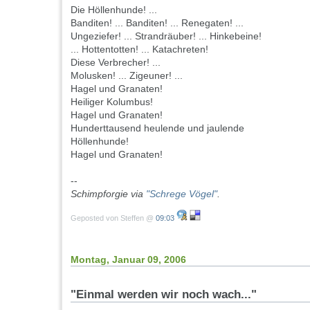
Die Höllenhunde! ...
Banditen! ... Banditen! ... Renegaten! ...
Ungeziefer! ... Strandräuber! ... Hinkebeine!
... Hottentotten! ... Katachreten!
Diese Verbrecher! ...
Molusken! ... Zigeuner! ...
Hagel und Granaten!
Heiliger Kolumbus!
Hagel und Granaten!
Hunderttausend heulende und jaulende
Höllenhunde!
Hagel und Granaten!
--
Schimpforgie via
"Schrege Vögel"
.
Geposted von Steffen @
09:03
Montag, Januar 09, 2006
"Einmal werden wir noch wach..."