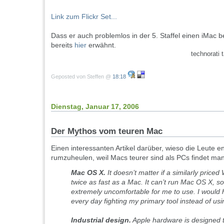
Link zum Flickr Set...
Dass er auch problemlos in der 5. Staffel einen iMac 
bereits
hier
erwähnt.
technorati 
Geposted von Steffen @
18:18
Dienstag, Januar 17, 2006
Der Mythos vom teuren Mac
Einen interessanten Artikel darüber, wieso die Leute en
rumzuheulen, weil Macs teurer sind als PCs findet ma
Mac OS X.
It doesn’t matter if a similarly price
twice as fast as a Mac. It can’t run Mac OS X, so i
extremely uncomfortable for me to use. I would
every day fighting my primary tool instead of usin
Industrial design.
Apple hardware is designed 