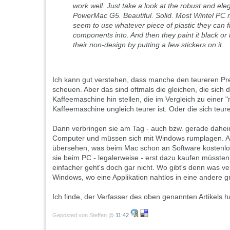
work well. Just take a look at the robust and ele
PowerMac G5. Beautiful. Solid. Most Wintel PC
seem to use whatever piece of plastic they can fin
components into. And then they paint it black or 
their non-design by putting a few stickers on it.
Ich kann gut verstehen, dass manche den teureren Pr
scheuen. Aber das sind oftmals die gleichen, die sich
Kaffeemaschine hin stellen, die im Vergleich zu einer 
Kaffeemaschine ungleich teurer ist. Oder die sich teure
Dann verbringen sie am Tag - auch bzw. gerade dahei
Computer und müssen sich mit Windows rumplagen. A
übersehen, was beim Mac schon an Software kostenlos
sie beim PC - legalerweise - erst dazu kaufen müssten. A
einfacher geht's doch gar nicht. Wo gibt's denn was ve
Windows, wo eine Applikation nahtlos in eine andere gr
Ich finde, der Verfasser des oben genannten Artikels h
Geposted von Steffen @
11:42