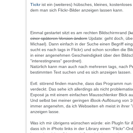
Tickr
ist ein (weiteres) hübsches, kleines, kostenlose
dem man sich Flickr-Bilder anzeigen lassen kann.
Einmal gestartet sitzt es am rechten Bildschirmrand (
k
einer späteren Version ändern
Update: geht doch, üb
Michael). Dann einfach in der Suche einen Begriff ei
sucht es nach tags in Flickr) und schon scrollen die B
in einer angenehmen Geschwindigkeit über den Bildsch
"interestingness" geordnet).
Natürlich kann man auch nach mehreren tags, nach P
bestimmten Text suchen und es sich anzeigen lassen.
Evtl. störend finden manche, dass das Programm nun
verdeckt. Das sehe ich allerdings als nicht problemati
Exposé ja mit einem einfachen Mausschlenker Blick a
Und selbst bei meiner geringen iBook-Auflösung von 1
immer angenehm, da ich Webseiten eh meist in ihrer "
anzeigen lasse.
Was ich mir übrigens wünschen würde: ein PlugIn für iPh
dass ich in iPhoto links in der Library einen "Flickr"-O