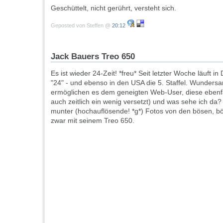
Geschüttelt, nicht gerührt, versteht sich.
Geposted von Steffen @
20:12
Jack Bauers Treo 650
Es ist wieder 24-Zeit! *freu* Seit letzter Woche läuft in
"24" - und ebenso in den USA die 5. Staffel. Wunders
ermöglichen es dem geneigten Web-User, diese ebenf
auch zeitlich ein wenig versetzt) und was sehe ich da?
munter (hochauflösende! *g*) Fotos von den bösen, bö
zwar mit seinem Treo 650.