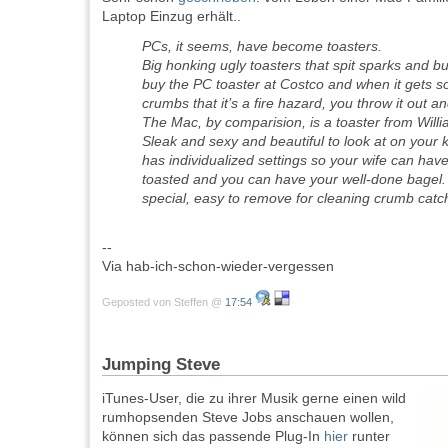
Laptop Einzug erhält..
PCs, it seems, have become toasters.
Big honking ugly toasters that spit sparks and b
buy the PC toaster at Costco and when it gets so 
crumbs that it’s a fire hazard, you throw it out 
The Mac, by comparision, is a toaster from Wil
Sleak and sexy and beautiful to look at on your k
has individualized settings so your wife can have 
toasted and you can have your well-done bagel.
special, easy to remove for cleaning crumb catc
--
Via hab-ich-schon-wieder-vergessen
Geposted von Steffen @
17:54
Jumping Steve
iTunes-User, die zu ihrer Musik gerne einen wild
rumhopsenden Steve Jobs anschauen wollen,
können sich das passende Plug-In
hier
runter