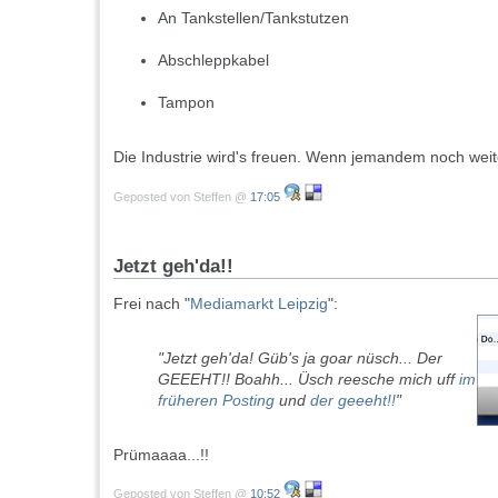
An Tankstellen/Tankstutzen
Abschleppkabel
Tampon
Die Industrie wird's freuen. Wenn jemandem noch weiter
Geposted von Steffen @
17:05
Jetzt geh'da!!
Frei nach "
Mediamarkt Leipzig
":
"Jetzt geh'da! Güb's ja goar nüsch... Der
GEEEHT!! Boahh... Üsch reesche mich uff
im
früheren Posting
und
der geeeht!!
"
Prümaaaa...!!
Geposted von Steffen @
10:52