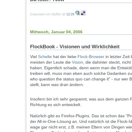
Geposted von Steffen @
12:29
Mittwoch, Januar 04, 2006
FlockBook - Visionen und Wirklichkeit
Viel
Schelte
hat der liebe
Flock-Browser
in letzter Zei
meisten der Leute die
Vision
, die dahinter steckt, nich
haben. Eigentlich schade, denn wenn man die Entwic
treiben will, muss man eben auch solche Gedanken zu
who question the status quo can change it" - nur wer
stellt, kann was dran ändern.
Insofern bin ich sehr gespannt, was aus dem ganzen P
Richtung es sich entwickelt.
Natürlich gibt es Firefox-Plugins. Das ist schon das "Pr
der All-in-One-Lösung an. Und natürlich ist die Flock-Id
wage gar nicht erst, z.B. meinen Eltern von Dingen wi