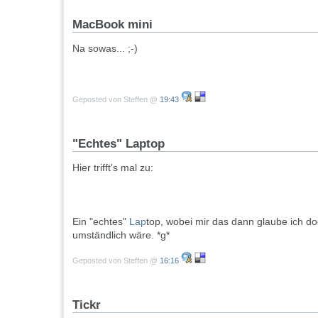
MacBook mini
Na sowas... ;-)
Geposted von Steffen @
19:43
"Echtes" Laptop
Hier trifft's mal zu:
Ein "echtes"
Lap
top, wobei mir das dann glaube ich d
umständlich wäre. *g*
Geposted von Steffen @
16:16
Tickr