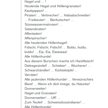
Hagel und ... !
Heulende Hagel und Höllengranaten!
Kaulqappen! ...
Piraten! ... Verbrecher! ... Halsabschneider!
... Freibeuter! ... Bierkutscher! ...
Süsswassermatrosen! ...
Satansbraten!
Affenladen!
Affenpinscher!
Alle heulenden Höllenhagel!
Fidschi, Fidschi, FidschI! ... Buldu, buldu,
buldu! ... Eia, Eia, Eieieiaaa!
Alle Höllenhunde!
Aus diesem Burschen mache ich Hackfleisch!
Diebsgesindel! ... Schieber! ... Wucherer! ...
Schwarzhändler! ... Kürbisköpfe! ...
Verräter!
Alle jaulenden Höllenhunde! ... Verwünschtes
Biest! ... Wenn ich dich kriege, du Halunke!
Donnerwetter!
Hagel und Granaten!
Donnerwetter! ... Uff! ...
Zum Teufel! ... Schweissfussindianer! ...
Alle Höllenhunde!