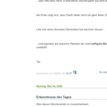
...oder trifft eben Hartz IV-betroffene Sturmtruppen auf dem A
Am Ende zeigt sich, dass Darth Vader doch ein ganz lieber Da
Leia sich einen dezenten Damenbart hat wachsen lassen...
...und irgendwo auf unserem Planeten der wohl
tuffigste Wo
rumläuft!!
Tja:
Ihr da
Geposted von Steffen @
15:37
Montag, Mai 16, 2005
Erkenntnisse des Tages
Was dieses Wochenende so zusammenkam: