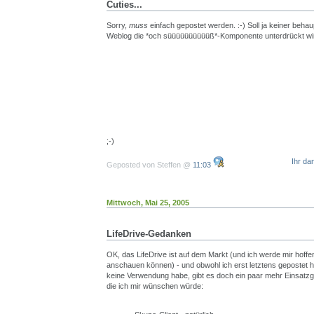
Cuties...
Sorry,
muss
einfach gepostet werden. :-) Soll ja keiner beha
Weblog die *och süüüüüüüüüüß*-Komponente unterdrückt wi
;-)
Ihr da
Geposted von Steffen @
11:03
Mittwoch, Mai 25, 2005
LifeDrive-Gedanken
OK, das LifeDrive ist auf dem Markt (und ich werde mir hoffen
anschauen können) - und obwohl ich erst letztens gepostet ha
keine Verwendung habe, gibt es doch ein paar mehr Einsatzg
die ich mir wünschen würde: