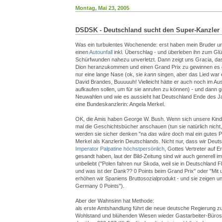
Montag, Mai 23, 2005
DSDSK - Deutschland sucht den Super-Kanzler
Was ein turbulentes Wochenende: erst haben mein Bruder u
einen
Autounfall
inkl. Überschlag - und überleben ihn zum Glü
Schürfwunden nahezu unverletzt. Dann zeigt uns Gracia, d
Dion heranzukommen und einen Grand Prix zu gewinnen es 
nur eine lange Nase (ok, sie
kann
singen, aber das Lied war 
David Brandes, Buuuuuh! Vielleicht hätte er auch noch im Au
aufkaufen sollen, um für sie anrufen zu können) - und dann 
Neuwahlen und wie es aussieht hat Deutschland Ende des J
eine Bundeskanzlerin: Angela Merkel.
OK, die Amis haben George W. Bush. Wenn sich unsere Kind
mal die Geschichtsbücher anschauen (tun sie natürlich nicht
werden sie sicher denken "na
das
wäre doch mal ein gutes 
Merkel als Kanzlerin Deutschlands. Nicht nur, dass wir Deut
Imperator Palpatine höchstpersönlich
, Gottes Vertreter auf
gesandt haben, laut der Bild-Zeitung sind wir auch generell im
unbeliebt ("Polen fahren nur Skoda, weil sie in Deutschland Fl
und was ist der Dank?? 0 Points beim Grand Prix" oder "Mit
erhöhen wir Spaniens Bruttosozialprodukt - und sie zeigen un
Germany 0 Points").
Aber der Wahnsinn hat Methode:
als erste Amtshandlung führt die neue deutsche Regierung z
Wohlstand und blühenden Wiesen wieder Gastarbeiter-Büros e