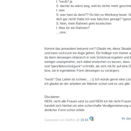
I: *seufz* ja
S: dachte du wärst weg, weil du nichts mehr geschrie
I: nein
S: was hast du denn?? Du bist so Wortkarg heute. S
dich gar nicht! Habe ich was falsches gesagt? *ganz
S: Nein, mein Rahmen geht inzwischen
I: Was für ein Rahmen?
... usw..
Kommt das jemandem bekannt vor? Glaubt mir, diese Situatio
und kann ruckzuck ins Auge gehen. Ein Kollege von meiner al
da dann deswegen sklavisch in sein Schicksal ergeben und i
weniger unangenehm, sich dabei erwischen zu lassen, dass 
und *ganzliebzurückguck* schreibt, als sich mit ihr auf eine
bzw. sie in irgendeiner Form deswegen zu verärgern.
*seufz* Das Leben ist schwer... ;-)) Ich würde gerne eine Lö
ich glaube an der arbeiten wir Männer schon seit es uns gibt.
Disclaimer:
NEIN, nicht alle Frauen sind so und NEIN ich bin nicht Frauen
handelt sich hierbei um eine scherzhafte Verallgemeinerung u
ähnlicher Form schon erlebt
Ihr da
Geposted von Steffen @
15:54