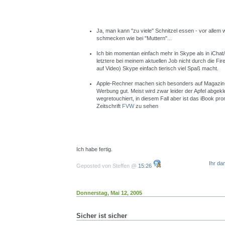
Ja, man kann "zu viele" Schnitzel essen - vor allem 
schmecken wie bei "Muttern"...
Ich bin momentan einfach mehr in Skype als in iCha
letztere bei meinem aktuellen Job nicht durch die Fi
auf Video) Skype einfach tierisch viel Spaß macht.
Apple-Rechner machen sich besonders auf Magazin-
Werbung gut. Meist wird zwar leider der Apfel abgekl
wegretouchiert, in diesem Fall aber ist das iBook pro
Zeitschrift
FVW
zu sehen
Ich habe fertig.
Ihr da
Geposted von Steffen @
15:26
Donnerstag, Mai 12, 2005
Sicher ist sicher