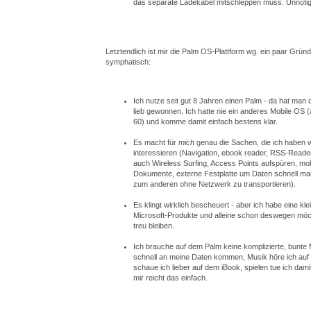
das separate Ladekabel mitschleppen muss. Unnötig
Letztendlich ist mir die Palm OS-Plattform wg. ein paar Grü
symphatisch:
Ich nutze seit gut 8 Jahren einen Palm - da hat man 
lieb gewonnen. Ich hatte nie ein anderes Mobile OS 
60) und komme damit einfach bestens klar.
Es macht für
mich
genau die Sachen, die ich haben wi
interessieren (Navigation, ebook reader, RSS-Reader
auch Wireless Surfing, Access Points aufspüren, mobi
Dokumente, externe Festplatte um Daten schnell m
zum anderen ohne Netzwerk zu transportieren).
Es klingt wirklich bescheuert - aber ich habe eine kl
Microsoft-Produkte und alleine schon deswegen möch
treu bleiben.
Ich brauche auf dem Palm keine komplizierte, bunte Mu
schnell an meine Daten kommen, Musik höre ich auf
schaue ich lieber auf dem iBook, spielen tue ich damit
mir reicht das einfach.