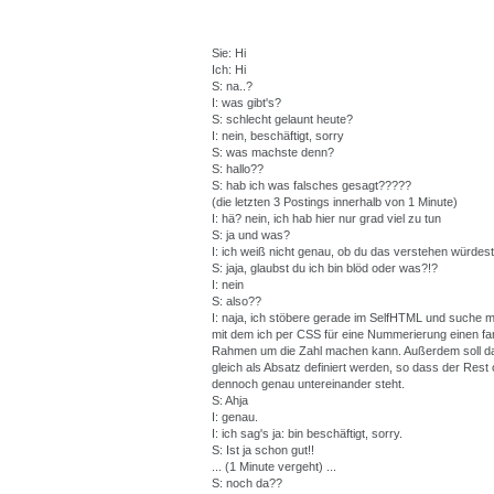
Sie: Hi
Ich: Hi
S: na..?
I: was gibt's?
S: schlecht gelaunt heute?
I: nein, beschäftigt, sorry
S: was machste denn?
S: hallo??
S: hab ich was falsches gesagt?????
(die letzten 3 Postings innerhalb von 1 Minute)
I: hä? nein, ich hab hier nur grad viel zu tun
S: ja und was?
I: ich weiß nicht genau, ob du das verstehen würdest.
S: jaja, glaubst du ich bin blöd oder was?!?
I: nein
S: also??
I: naja, ich stöbere gerade im SelfHTML und suche mi
mit dem ich per CSS für eine Nummerierung einen fa
Rahmen um die Zahl machen kann. Außerdem soll d
gleich als Absatz definiert werden, so dass der Rest
dennoch genau untereinander steht.
S: Ahja
I: genau.
I: ich sag's ja: bin beschäftigt, sorry.
S: Ist ja schon gut!!
... (1 Minute vergeht) ...
S: noch da??