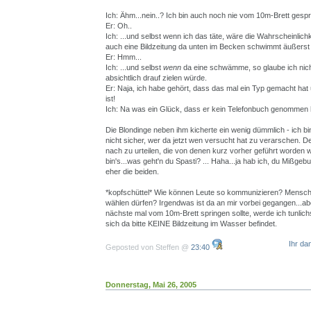
Ich: Ähm...nein..? Ich bin auch noch nie vom 10m-Brett gespr
Er: Oh..
Ich: ...und selbst wenn ich das täte, wäre die Wahrscheinlichk
auch eine Bildzeitung da unten im Becken schwimmt äußerst g
Er: Hmm...
Ich: ...und selbst
wenn
da eine schwämme, so glaube ich nich
absichtlich drauf zielen würde.
Er: Naja, ich habe gehört, dass das mal ein Typ gemacht hat
ist!
Ich: Na was ein Glück, dass er kein Telefonbuch genommen h
Die Blondinge neben ihm kicherte ein wenig dümmlich - ich bin
nicht sicher, wer da jetzt wen versucht hat zu verarschen
nach zu urteilen, die von denen kurz vorher geführt worden w
bin's...was geht'n du Spasti? ... Haha...ja hab ich, du Mißgeb
eher die beiden.
*kopfschüttel* Wie können Leute so kommunizieren? Mensch
wählen dürfen? Irgendwas ist da an mir vorbei gegangen...a
nächste mal vom 10m-Brett springen sollte, werde ich tunlich
sich da bitte KEINE Bildzeitung im Wasser befindet.
Ihr da
Geposted von Steffen @
23:40
Donnerstag, Mai 26, 2005