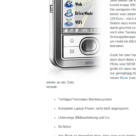
Seite wieder die 
kostet knapp 390
Die wenigsten Hot
bisher war) biet
129 Euro - noch e
Station dazu kom
damit gescheit s
noch eine Tastatu
Schwuppdiwupps s
um mobil ein bißc
betreiben.
Geek hin oder her
dann doch lieber 
PDAs sind SEHR s
greife ich dann d
nur geringfügig h
neuen
iBook
(nach
wieder an der Zeit).
Vorteile:
"richtiges"/normales Betriebssystem.
Komplette Laptop-Power, nicht bloß abgespeckt.
Unterwegs Bildbearbeitung und Co.
6h Akku!
das iBook ist dermaßen leise, dass man auch damit