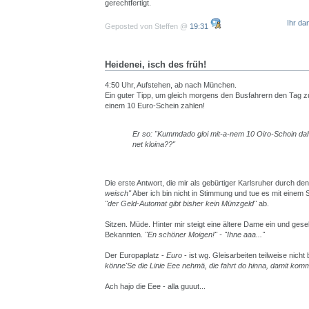
gerechtfertigt.
Ihr da
Geposted von Steffen @
19:31
Heidenei, isch des früh!
4:50 Uhr, Aufstehen, ab nach München.
Ein guter Tipp, um gleich morgens den Busfahrern den Tag z
einem 10 Euro-Schein zahlen!
Er so: "Kummdado gloi mit-a-nem 10 Oiro-Schoin d
net kloina??"
Die erste Antwort, die mir als gebürtiger Karlsruher durch de
weisch"
Aber ich bin nicht in Stimmung und tue es mit einem
"der Geld-Automat gibt bisher kein Münzgeld"
ab.
Sitzen. Müde. Hinter mir steigt eine ältere Dame ein und gesel
Bekannten.
"En schöner Moigen!" - "Ihne aaa..."
Der Europaplatz -
Euro
- ist wg. Gleisarbeiten teilweise nicht
könne'Se die Linie Eee nehmä, die fahrt do hinna, damit ko
Ach hajo die Eee - alla guuut...