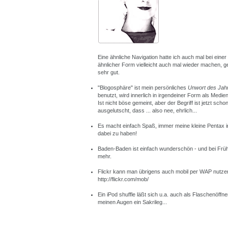
Eine ähnliche Navigation hatte ich auch mal bei einer 
ähnlicher Form vielleicht auch mal wieder machen, gef
sehr gut.
"Blogosphäre" ist mein persönliches
Unwort des Jah
benutzt, wird innerlich in irgendeiner Form als Med
Ist nicht böse gemeint, aber der Begriff ist jetzt sc
ausgelutscht, dass ... also nee, ehrlich...
Es macht einfach Spaß, immer meine kleine Pentax 
dabei zu haben!
Baden-Baden ist einfach wunderschön - und bei Fr
mehr.
Flickr kann man übrigens auch mobil per WAP nutze
http://flickr.com/mob/
Ein iPod shuffle läßt sich u.a. auch als Flaschenöffn
meinen Augen ein Sakrileg...