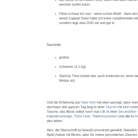
wecken surfen kann.
Filme schaue ich nun - wenn schon Mobil - dann doch
einem Laptop! Dann habe ich keine rumpfriemelei mit
sondern lege eine DVD ein und gut is'.
Nachteile:
größer
schwerer (2,1 kg)
StartUp-Time (wobei das auch irrelevant ist, wenn d
Modus ist)
Und die Erfahrung aus
New York
hat eben gezeigt, dass man
durchaus den ganzen Tag lang in einer
Tasche
mit sich rumt
Tasche, das iBook selbst noch mal z.B. in einer
SecondSkin
-
Kalendereinträge, ToDo-Liste, Telefonnummern
sind alle im
H
also leben.
Also, die Überschrift ist bewußt provokant gewählt. Natürlich 
Äpfel (haha) mit Birnen, aber für meine persönlichen Zwecke