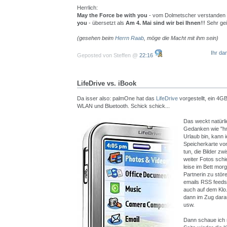
Herrlich:
May the Force be with you
- vom Dolmetscher verstanden
you
- übersetzt als
Am 4. Mai sind wir bei Ihnen
!!! Sehr gei
(gesehen beim
Herrn Raab
, möge die Macht mit ihm sein)
Ihr da
Geposted von Steffen @
22:16
LifeDrive vs. iBook
Da isser also: palmOne hat das
LifeDrive
vorgestellt, ein 4G
WLAN und Bluetooth. Schick schick...
Das weckt natürl
Gedanken wie "hm
Urlaub bin, kann 
Speicherkarte vo
tun, die Bilder z
weiter Fotos schie
leise im Bett mor
Partnerin zu störe
emails RSS feeds
auch auf dem Klo..
dann im Zug dara
usw.
Dann schaue ich 