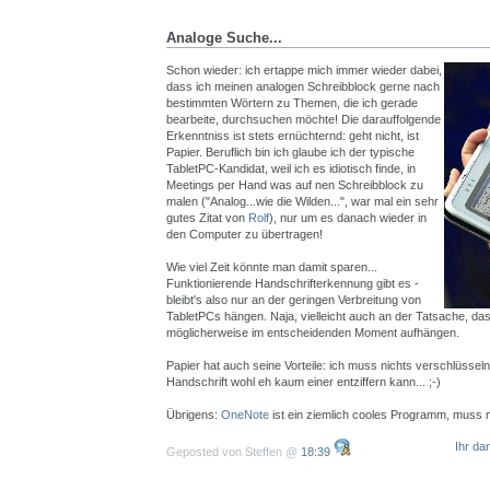
Analoge Suche...
Schon wieder: ich ertappe mich immer wieder dabei,
dass ich meinen analogen Schreibblock gerne nach
bestimmten Wörtern zu Themen, die ich gerade
bearbeite, durchsuchen möchte! Die darauffolgende
Erkenntniss ist stets ernüchternd: geht nicht, ist
Papier. Beruflich bin ich glaube ich der typische
TabletPC-Kandidat, weil ich es idiotisch finde, in
Meetings per Hand was auf nen Schreibblock zu
malen ("Analog...wie die Wilden...", war mal ein sehr
gutes Zitat von
Rolf
), nur um es danach wieder in
den Computer zu übertragen!
Wie viel Zeit könnte man damit sparen...
Funktionierende Handschrifterkennung gibt es -
bleibt's also nur an der geringen Verbreitung von
TabletPCs hängen. Naja, vielleicht auch an der Tatsache, das
möglicherweise im entscheidenden Moment aufhängen.
Papier hat auch seine Vorteile: ich muss nichts verschlüsseln
Handschrift wohl eh kaum einer entziffern kann... ;-)
Übrigens:
OneNote
ist ein ziemlich cooles Programm, muss 
Ihr da
Geposted von Steffen @
18:39