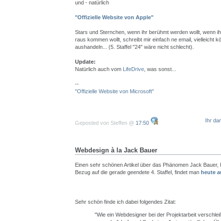
und - natürlich
"Offizielle Website von Apple"
Stars und Sternchen, wenn ihr berühmt werden wollt, wenn ih
raus kommen wollt, schreibt mir einfach ne email, vielleicht 
aushandeln... (5. Staffel "24" wäre nicht schlecht).
Update:
Natürlich auch vom
LifeDrive
, was sonst...
--
"Offizielle Website von Microsoft"
Ihr da
Geposted von Steffen @
17:50
Webdesign à la Jack Bauer
Einen sehr schönen Artikel über das Phänomen Jack Bauer, h
Bezug auf die gerade geendete 4. Staffel, findet man
heute a
Sehr schön finde ich dabei folgendes Zitat:
"Wie ein Webdesigner bei der Projektarbeit verschlei