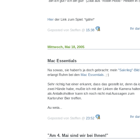
"Bin ich gut? Ich bin gut!"
(Zitat aus "Robin Hood - Helden in
Hier
der Link zum Spiel. *gähn*
Ihr da
Geposted von Steffen @
15:38
Mittwoch, Mai 18, 2005
Mac Essentials
Na sowas, sie haben's ja doch gebracht: mein
"Sakrileg"-Bild
erlangt Ruhm bei den
Mac Essentials
. ;-)
Sehr richtig hat einer erkannt, dass das gestellt ist, denn da i
zwei Hände habe, mußte ich mit der Linken die Kamera halte
als Antialkoholiker kann ich noch nicht mal Aussagen zum
Karlsruher Bier treffen.
Au weia...
Ihr da
Geposted von Steffen @
23:52
"Am 4. Mai sind wir bei Ihnen!"