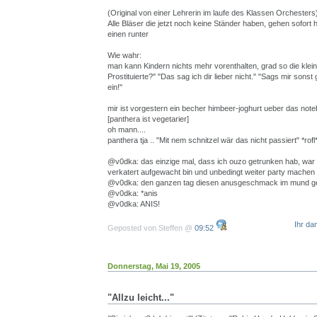
(Original von einer Lehrerin im laufe des Klassen Orchesters
Alle Bläser die jetzt noch keine Ständer haben, gehen sofort 
einen runter
Wie wahr:
man kann Kindern nichts mehr vorenthalten, grad so die klein
Prostituierte?" "Das sag ich dir lieber nicht." "Sags mir sonst
ein!"
mir ist vorgestern ein becher himbeer-joghurt ueber das note
[panthera ist vegetarier]
oh mann....
panthera tja .. "Mit nem schnitzel wär das nicht passiert" *rofl
@v0dka: das einzige mal, dass ich ouzo getrunken hab, war
verkatert aufgewacht bin und unbedingt weiter party machen 
@v0dka: den ganzen tag diesen anusgeschmack im mund g
@v0dka: *anis
@v0dka: ANIS!
Ihr da
Geposted von Steffen @
09:52
Donnerstag, Mai 19, 2005
"Allzu leicht..."