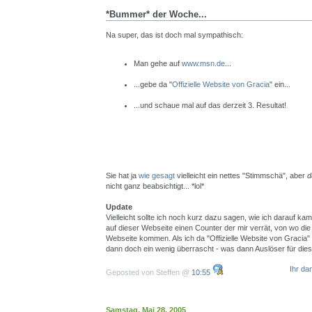
*Bummer* der Woche...
Na super, das ist doch mal sympathisch:
Man gehe auf
www.msn.de
...
...gebe da "
Offizielle Website von Gracia
" ein...
...und schaue mal auf das derzeit 3. Resultat!
Sie hat ja
wie gesagt
vielleicht ein nettes "Stimmschä", aber
d
nicht ganz beabsichtigt... *lol*
Update
Vielleicht sollte ich noch kurz dazu sagen, wie ich darauf kam
auf dieser Webseite einen Counter der mir verrät, von wo die
Webseite kommen. Als ich da "Offizielle Website von Gracia" 
dann doch ein wenig überrascht - was dann Auslöser für dies
Ihr da
Geposted von Steffen @
10:55
Samstag, Mai 28, 2005