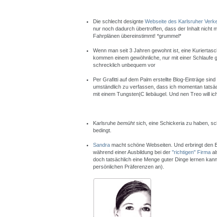
Die schlecht designte
Webseite des Karlsruher Ver
nur noch dadurch übertroffen, dass der Inhalt nicht m
Fahrplänen übereinstimmt! *grummel*
Wenn man seit 3 Jahren gewohnt ist, eine Kuriertasc
kommen einem gewöhnliche, nur mit einer Schlaufe
schrecklich unbequem vor
Per Grafitti auf dem Palm erstellte Blog-Einträge si
umständlich zu verfassen, dass ich momentan tatsäch
mit einem Tungsten|C liebäugel. Und nen Treo will ich
Karlsruhe
bemüht
sich, eine Schickeria zu haben, sc
bedingt.
Sandra
macht schöne Webseiten. Und erbringt den 
während einer Ausbildung bei der
"richtigen" Firma
al
doch tatsächlich eine Menge guter Dinge lernen kann
persönlichen Präferenzen an).