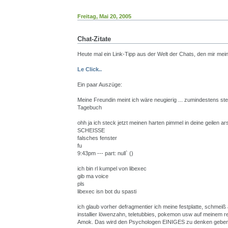
Freitag, Mai 20, 2005
Chat-Zitate
Heute mal ein Link-Tipp aus der Welt der Chats, den mir mei
Le Click..
Ein paar Auszüge:
Meine Freundin meint ich wäre neugierig ... zumindestens ste
Tagebuch
ohh ja ich steck jetzt meinen harten pimmel in deine geilen 
SCHEISSE
falsches fenster
fu
9:43pm --- part: null` ()
ich bin rl kumpel von libexec
gib ma voice
pls
libexec isn bot du spasti
ich glaub vorher defragmentier ich meine festplatte, schmeiß
installier löwenzahn, teletubbies, pokemon usw auf meinem re
Amok. Das wird den Psychologen EINIGES zu denken geben