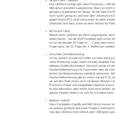
Skype-Client - natürlich.
Das LifeDrive verfügt über einen Prozesser > 400 
Mikrophon und einen Lautsprecher. Muss ich noch m
geradezu prädestiniert für Skype. Da die Palm OS-P
noch "groß" genug ist, und trotz aller Unkenrufe im
gegen Pocket PCs nicht chancenlos da steht, könnt
Entwickler durchaus schon an einer Version für Palm
Bit Torrent Client
Warum nicht: LifeDrive am Strom angestöpselt, den 
laufen lassen - auf die 4GB-Festplatte geht schon e
es nur die aktuelle 24-Folge ist... ;-) (was dann wohl e
Frage käme, die 23. Folge der 4. Staffel kam nämlic
Gescheite Schrifterkennung
Ich bin wirklich schnell mit Grafitti. Ich habe damit j
Jahre Erfahrung, sogar meine normale
Sauklaue
Hand
teilweise Grafitti-Buchstaben. Dennoch würde ich mi
Handschrifterkennung à la Transcriber oder die vom
letzten Gerätegenerationen natürlich) wünschen. Seh
Handschrifterkennung gibt es schon seit gut 5-10 J
wir auf dem Palm immer noch mit diesen Strichen ru
Prozessor-Power und mangelndem Speicher kann's n
ist eine Alternative, aber immer noch nicht perfekt, w
ganzen Display einfach vor sich hin schreiben kann.
Batterie-Laufzeit
Dass Festplatten-Zugriffe und WiFi Strom fressen is
ein weitaus größerer Akku kein Problem. Außerdem 
man das LifeDrive nicht einfach über USB laden ka