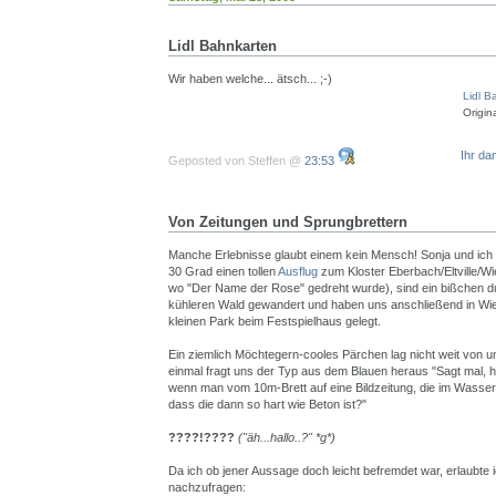
Lidl Bahnkarten
Wir haben welche... ätsch... ;-)
Lidl B
Origin
Ihr da
Geposted von Steffen @
23:53
Von Zeitungen und Sprungbrettern
Manche Erlebnisse glaubt einem kein Mensch! Sonja und ich 
30 Grad einen tollen
Ausflug
zum Kloster Eberbach/Eltville/
wo "Der Name der Rose" gedreht wurde), sind ein bißchen d
kühleren Wald gewandert und haben uns anschließend in Wi
kleinen Park beim Festspielhaus gelegt.
Ein ziemlich Möchtegern-cooles Pärchen lag nicht weit von un
einmal fragt uns der Typ aus dem Blauen heraus "Sagt mal, h
wenn man vom 10m-Brett auf eine Bildzeitung, die im Wasser
dass die dann so hart wie Beton ist?"
????!????
("äh...hallo..?" *g*)
Da ich ob jener Aussage doch leicht befremdet war, erlaubte ic
nachzufragen: