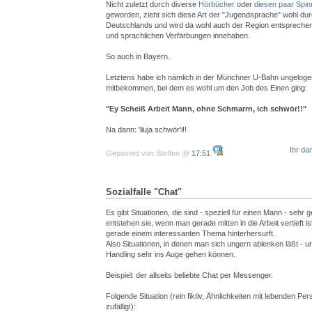
Nicht zuletzt durch diverse
Hörbücher
oder
diesen paar Spin
geworden, zieht sich diese Art der "Jugendsprache" wohl dur
Deutschlands und wird da wohl auch der Region entsprechen
und sprachlichen Verfärbungen innehaben.
So auch in Bayern.
Letztens habe ich nämlich in der Münchner U-Bahn ungeloge
mitbekommen, bei dem es wohl um den Job des Einen ging:
"Ey Scheiß Arbeit Mann, ohne Schmarrn, ich schwör!!"
Na dann: 'lluja schwör'i!!
Ihr da
Geposted von Steffen @
17:51
Sozialfalle "Chat"
Es gibt Situationen, die sind - speziell für einen Mann - sehr g
entstehen sie, wenn man gerade mitten in die Arbeit vertieft is
gerade einem interessanten Thema hinterhersurft.
Also Situationen, in denen man sich ungern ablenken läßt - u
Handling sehr ins Auge gehen können.
Beispiel: der allseits beliebte Chat per Messenger.
Folgende Situation (rein fiktiv, Ähnlichkeiten mit lebenden Per
zufällig!):