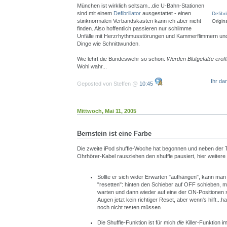
München ist wirklich seltsam...die U-Bahn-Stationen
sind mit einem
Defibrillator
ausgestattet - einen
Defibri
stinknormalen Verbandskasten kann ich aber nicht
Origin
finden. Also hoffentlich passieren nur schlimme
Unfälle mit Herzrhythmusstörungen und Kammerflimmern und
Dinge wie Schnittwunden.
Wie lehrt die Bundeswehr so schön:
Werden Blutgefäße eröffn
Wohl wahr...
Ihr da
Geposted von Steffen @
10:45
Mittwoch, Mai 11, 2005
Bernstein ist eine Farbe
Die zweite iPod shuffle-Woche hat begonnen und neben der 
Ohrhörer-Kabel rausziehen den shuffle pausiert, hier weitere
Sollte er sich wider Erwarten "aufhängen", kann man i
"resetten": hinten den Schieber auf OFF schieben, 
warten und dann wieder auf eine der ON-Positionen s
Augen jetzt kein richtiger Reset, aber wenn's hilft...h
noch nicht testen müssen
Die Shuffle-Funktion ist für mich
die
Killer-Funktion i