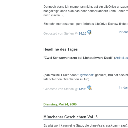
Dennoch plane ich momentan nicht, auf ein LifeDrive umzust
hat gezeigt, dass sich das sehr schnell ändern kann - aber 
noch eisern. ;-)
Ein sehr interessantes, persönliches LifeDrive Review finde
Ihr da
Geposted von Steffen @
14:16
Headline des Tages
"Zwei Schwerverletzte bei Lichtschwert-Duell"
(
Artikel a
(hab mal bei Flickr nach
"Lightsaber"
gesucht, Bild hat also n
tatsächlichen Geschehen zu tun)
Ihr da
Geposted von Steffen @
13:03
Dienstag, Mai 24, 2005
Münchener Geschichten Vol. 3
Es gibt wohl kaum eine Stadt, die ohne Assis auskommt (auße