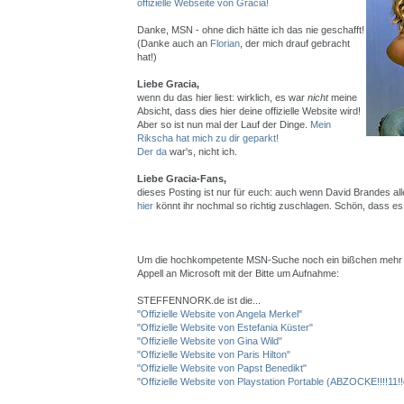
offizielle Webseite von Gracia!
Danke, MSN - ohne dich hätte ich das nie geschafft!
(Danke auch an
Florian
, der mich drauf gebracht
hat!)
Liebe Gracia,
wenn du das hier liest: wirklich, es war
nicht
meine
Absicht, dass dies hier deine offizielle Website wird!
Aber so ist nun mal der Lauf der Dinge.
Mein
Rikscha hat mich zu dir geparkt!
Der da
war's, nicht ich.
Liebe Gracia-Fans,
dieses Posting ist nur für euch: auch wenn David Brandes all
hier
könnt ihr nochmal so richtig zuschlagen. Schön, dass es 
Um die hochkompetente MSN-Suche noch ein bißchen mehr 
Appell an Microsoft mit der Bitte um Aufnahme:
STEFFENNORK.de ist die...
"Offizielle Website von Angela Merkel"
"Offizielle Website von Estefania Küster"
"Offizielle Website von Gina Wild"
"Offizielle Website von Paris Hilton"
"Offizielle Website von Papst Benedikt"
"Offizielle Website von Playstation Portable (ABZOCKE!!!!11!!e