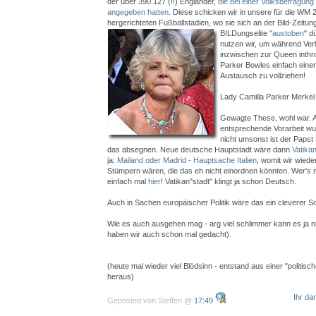
der über 390.127 (!!) Engländer,
die bei einer Volksbefragung 
angegeben hatten
. Diese schicken wir in unsere für die WM 
hergerichteten Fußballstadien, wo sie sich an der Bild-Zeitu
BILDungselite "
austoben
" d
nutzen wir, um während Ver
inzwischen zur Queen inthro
Parker Bowles einfach einen
Austausch zu vollziehen!
Lady Camilla Parker Merkel -
Gewagte These, wohl war. A
entsprechende Vorarbeit wur
nicht umsonst ist der Papst
das absegnen. Neue deutsche Hauptstadt wäre dann
Vatika
ja:
Mailand oder Madrid - Hauptsache Italien
, womit wir wiede
Stümpern wären, die das eh nicht einordnen könnten. Wer's nich
einfach mal
hier
! Vatikan"stadt" klingt ja schon Deutsch.
Auch in Sachen europäischer Politik wäre das ein cleverer 
Wie es auch ausgehen mag - arg viel schlimmer kann es ja n
haben wir auch schon mal gedacht).
(heute mal wieder viel Blödsinn - entstand aus einer "politis
heraus)
Ihr da
Geposted von Steffen @
17:49