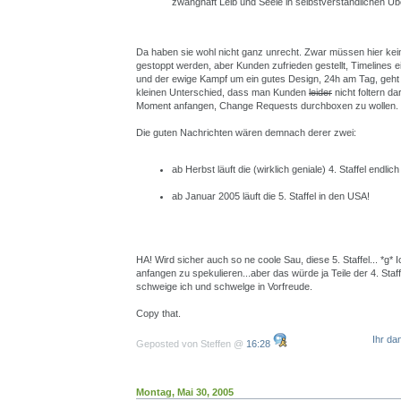
zwanghaft Leib und Seele in selbstverständlichen Üb
Da haben sie wohl nicht ganz unrecht. Zwar müssen hier kein
gestoppt werden, aber Kunden zufrieden gestellt, Timelines 
und der ewige Kampf um ein gutes Design, 24h am Tag, geht 
kleinen Unterschied, dass man Kunden
leider
nicht foltern da
Moment anfangen, Change Requests durchboxen zu wollen. 
Die guten Nachrichten wären demnach derer zwei:
ab Herbst läuft die (wirklich geniale) 4. Staffel endlic
ab Januar 2005 läuft die 5. Staffel in den USA!
HA! Wird sicher auch so ne coole Sau, diese 5. Staffel... *g* I
anfangen zu spekulieren...aber das würde ja Teile der 4. Staff
schweige ich und schwelge in Vorfreude.
Copy that.
Ihr da
Geposted von Steffen @
16:28
Montag, Mai 30, 2005