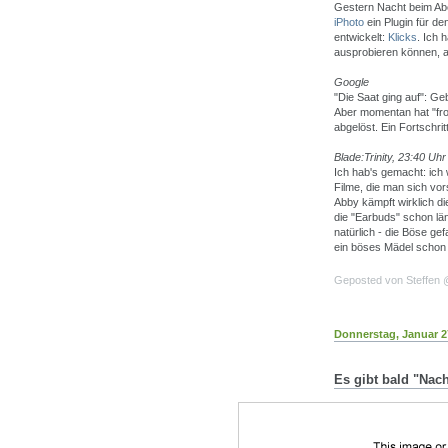
Gestern Nacht beim Abe
iPhoto
ein Plugin für de
entwickelt:
Klicks
. Ich 
ausprobieren können, ab
Google
"Die Saat ging auf": Geb
Aber momentan hat "fr
abgelöst. Ein Fortschri
Blade:Trinity, 23:40 Uhr
Ich hab's gemacht: ich 
Filme, die man sich vors
Abby kämpft wirklich di
die "Earbuds" schon län
natürlich - die Böse ge
ein böses Mädel schon 
Geposted von Steffen
Donnerstag, Januar 2
Es gibt bald "Nac