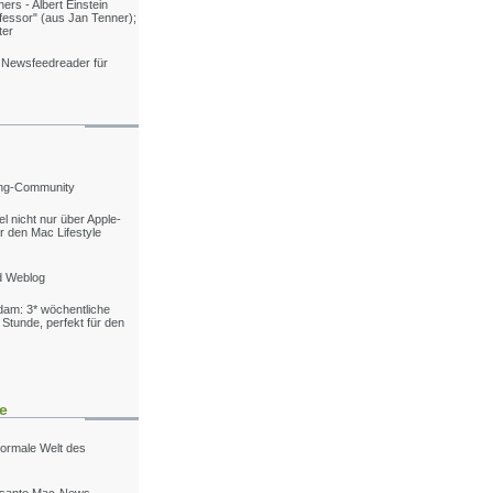
ers - Albert Einstein
fessor" (aus Jan Tenner);
ter
 Newsfeedreader für
ing-Community
el nicht nur über Apple-
 den Mac Lifestyle
d Weblog
am: 3* wöchentliche
 Stunde, perfekt für den
se
normale Welt des