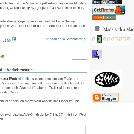
e ich diesmal: die Müller Froop-Werbung mit dieser blonden
acht, wirklich lustig! Mal gespannt, ab wann mich die nervt.
it jede Menge PageImpressions, weil die Leute
"Froop
ngeben
. Was findet ihr nur daran?! Sooo toll ist sie nun auch
Ihr dann so: 0 Kommentar(e)
 @
21:55
005
 die Verkehrswacht
hema iPod:
hier
gibt es einen super-coolen Trailer zum
y
. Von dem Film mag man halten, was man will (ich fand den
ersten auch. Also beide), aber im Trailer sieht man mal
rerster Sahne.
eheim scheint da die Verkehrswacht ihre Finger im Spiel
by (wer bitte ist Abby?! Ich denke Trinity??) - für ihren iPod
en.