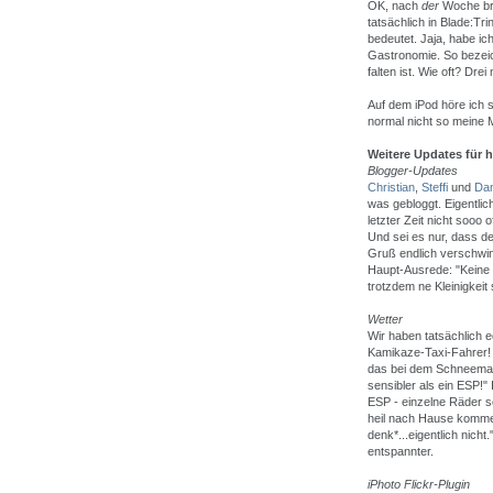
OK, nach
der
Woche bra
tatsächlich in Blade:Tri
bedeutet. Jaja, habe ic
Gastronomie. So bezeich
falten ist. Wie oft? Drei
Auf dem iPod höre ich s
normal nicht so meine 
Weitere Updates für 
Blogger-Updates
Christian
,
Steffi
und
Dan
was gebloggt. Eigentli
letzter Zeit nicht sooo 
Und sei es nur, dass d
Gruß endlich verschwin
Haupt-Ausrede: "Keine 
trotzdem ne Kleinigkeit
Wetter
Wir haben tatsächlich 
Kamikaze-Taxi-Fahrer!
das bei dem Schneemats
sensibler als ein ESP!"
ESP - einzelne Räder s
heil nach Hause komme..
denk*...eigentlich nich
entspannter.
iPhoto Flickr-Plugin