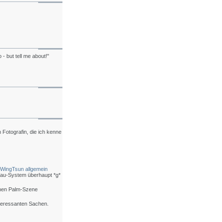
 - but tell me about!"
 Fotografin, die ich kenne
WingTsun allgemein
u-System überhaupt *g*
chen Palm-Szene
nteressanten Sachen.