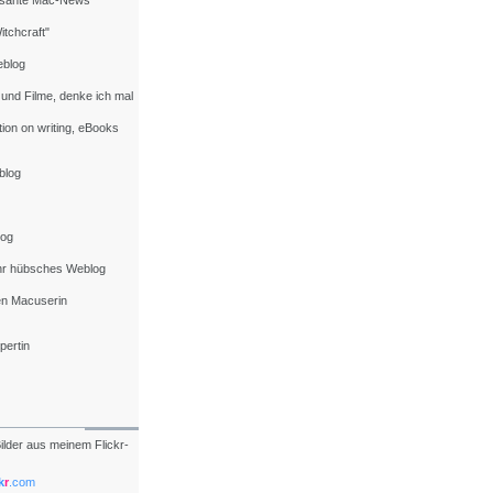
essante Mac-News
itchcraft"
eblog
 und Filme, denke ich mal
tion on writing, eBooks
blog
log
ehr hübsches Weblog
en Macuserin
pertin
Bilder aus meinem Flickr-
k
r
.com