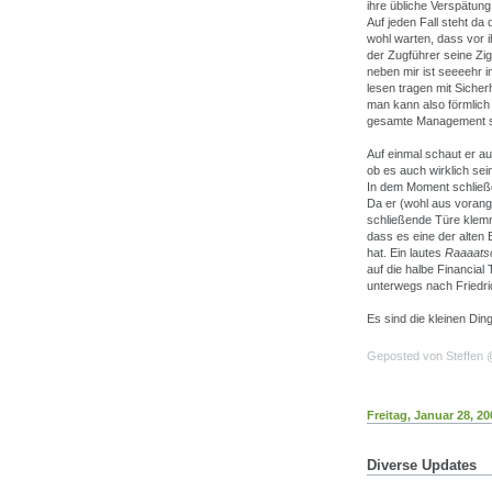
ihre übliche Verspätung
Auf jeden Fall steht d
wohl warten, dass vor i
der Zugführer seine Zi
neben mir ist seeeehr i
lesen tragen mit Sicher
man kann also förmlich
gesamte Management s
Auf einmal schaut er au
ob es auch wirklich sein
In dem Moment schließ
Da er (wohl aus vorang
schließende Türe klemme
dass es eine der alten 
hat. Ein lautes
Raaaats
auf die halbe Financial
unterwegs nach Friedric
Es sind die kleinen Din
Geposted von Steffen
Freitag, Januar 28, 20
Diverse Updates