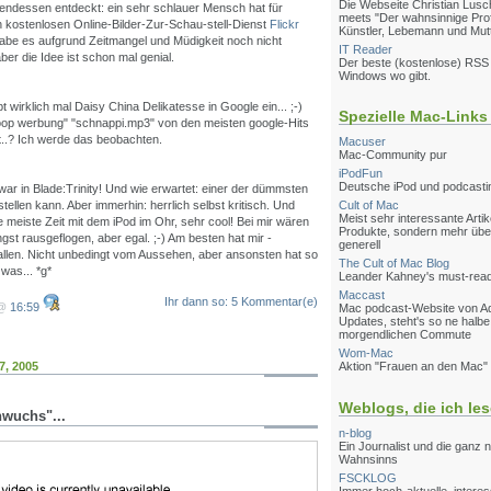
Die Webseite Christian Lusch
ndessen entdeckt: ein sehr schlauer Mensch hat für
meets "Der wahnsinnige Pro
n kostenlosen Online-Bilder-Zur-Schau-stell-Dienst
Flickr
Künstler, Lebemann und Mut
habe es aufgrund Zeitmangel und Müdigkeit noch nicht
IT Reader
er die Idee ist schon mal genial.
Der beste (kostenlose) RSS
Windows wo gibt.
t wirklich mal Daisy China Delikatesse in Google ein... ;-)
Spezielle Mac-Links
oop werbung" "schnappi.mp3" von den meisten google-Hits
tt..? Ich werde das beobachten.
Macuser
Mac-Community pur
iPodFun
Deutsche iPod und podcast
war in Blade:Trinity! Und wie erwartet: einer der dümmsten
tellen kann. Aber immerhin: herrlich selbst kritisch. Und
Cult of Mac
Meist sehr interessante Artik
e meiste Zeit mit dem iPod im Ohr, sehr cool! Bei mir wären
Produkte, sondern mehr über
gst rausgeflogen, aber egal. ;-) Am besten hat mir -
generell
fallen. Nicht unbedingt vom Aussehen, aber ansonsten hat so
The Cult of Mac Blog
was... *g*
Leander Kahney's must-rea
Maccast
Ihr dann so: 5 Kommentar(e)
 @
16:59
Mac podcast-Website von Ad
Updates, steht's so ne halbe
morgendlichen Commute
Wom-Mac
7, 2005
Aktion "Frauen an den Mac"
Weblogs, die ich le
hwuchs"...
n-blog
Ein Journalist und die ganz 
Wahnsinns
FSCKLOG