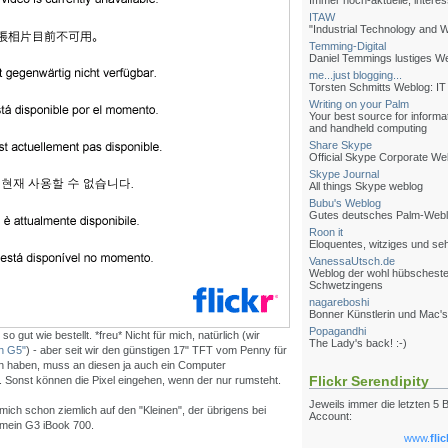
Immer hoch-aktuelle, inter
ITAW
"Industrial Technology and W
Temming-Digital
Daniel Temmings lustiges W
me...just blogging...
Torsten Schmitts Weblog: IT
Writing on your Palm
Your best source for informa
and handheld computing
Share Skype
Official Skype Corporate We
Skype Journal
All things Skype weblog
Bubu's Weblog
Gutes deutsches Palm-Web
Roon it
Eloquentes, witziges und s
VanessaUtsch.de
Weblog der wohl hübschest
Schwetzingens
nagareboshi
Bonner Künstlerin und Mac's
Popagandhi
 so gut wie bestellt. *freu* Nicht für mich, natürlich (wir
The Lady's back! :-)
h G5"
) - aber seit wir den günstigen 17" TFT vom Penny für
n haben, muss an diesen ja auch ein Computer
Flickr Serendipity
Sonst können die Pixel eingehen, wenn der nur rumsteht.
Jeweils immer die letzten 5 
 mich schon ziemlich auf den "Kleinen", der übrigens bei
Account:
s mein G3 iBook 700.
www.
flic