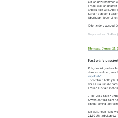
Ob ich dazu kommen wer
Frage, weil ich gestern
anders sein wird. Aber 
Spruch von den Fallschi
Überhaupt: lieber einen
Oder anders ausgedrü
Geposted von Steffen
Dienstag, Januar 25, 
Fast wär's passiert
Puh, das ist grad noch 
darüber verfasst, was h
impotent?"
Theoretisch hätte jetzt
der es u.a. um die dar
Frauen Lust auf mehr 
Zum Glück bin ich vor
Sowas darf mir nicht no
einem Posting über eine
Ich weiß noch nicht, wo
21:30 Uhr arbeiten dar