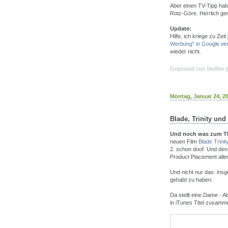
Aber einen TV-Tipp hab
Rotz-Göre. Herrlich gem
Update:
Hilfe, ich kriege zu Ze
Werbung" in Google ei
wieder nicht.
Geposted von Steffen
Montag, Januar 24, 2
Blade, Trinity und
Und noch was zum T
neuen Film
Blade Trinit
2. schon doof. Und den 
Product Placement alle
Und nicht nur das: insg
gehabt zu haben:
Da stellt eine Dame - Ab
in iTunes Titel zusamm