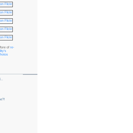
ore of
re-
lity's
hotos
..
ne?!