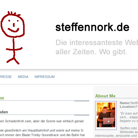
PRESSE
MEDIA
IMPRESSUM
About Me
005
Name:
Stef
Location:
F
uden
"Er kam auf 
sich....klap
begann zu s
en Schadenfroh sein, aber die Szene war einfach genial:
Steffen tobt
wie gewöhnlich am Hauptbahnhof und warte auf meine S-
Webseite au
noch immer den Blade:Trinity-Soundtrack und die Bahn hat
interessante, amüsante und o