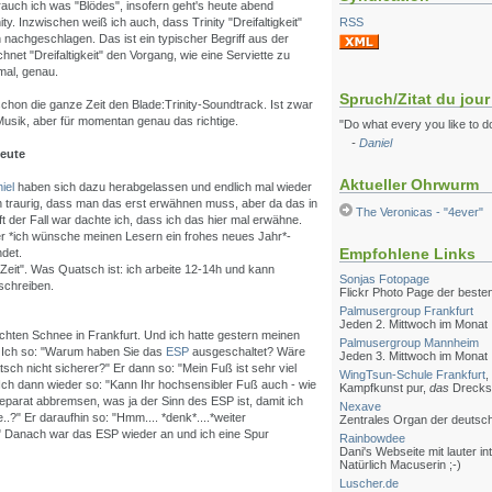
uch ich was "Blödes", insofern geht's heute abend
nity. Inzwischen weiß ich auch, dass Trinity "Dreifaltigkeit"
RSS
h nachgeschlagen. Das ist ein typischer Begriff aus der
net "Dreifaltigkeit" den Vorgang, wie eine Serviette zu
 mal, genau.
Spruch/Zitat du jour
chon die ganze Zeit den Blade:Trinity-Soundtrack. Ist zwar
Musik, aber für momentan genau das richtige.
"Do what every you like to do
-
Daniel
heute
Aktueller Ohrwurm
iel
haben sich dazu herabgelassen und endlich mal wieder
ch traurig, dass man das erst erwähnen muss, aber da das in
The Veronicas - "4ever"
oft der Fall war dachte ich, dass ich das hier mal erwähne.
er *ich wünsche meinen Lesern ein frohes neues Jahr*-
Empfohlene Links
det.
Zeit". Was Quatsch ist: ich arbeite 12-14h und kann
Sonjas Fotopage
 schreiben.
Flickr Photo Page der besten
Palmusergroup Frankfurt
Jeden 2. Mittwoch im Monat
echten Schnee in Frankfurt. Und ich hatte gestern meinen
Palmusergroup Mannheim
 Ich so: "Warum haben Sie das
ESP
ausgeschaltet? Wäre
Jeden 3. Mittwoch im Monat
ch nicht sicherer?" Er dann so: "Mein Fuß ist sehr viel
WingTsun-Schule Frankfurt
,
 Ich dann wieder so: "Kann Ihr hochsensibler Fuß auch - wie
Kampfkunst pur,
das
Drecksa
eparat abbremsen, was ja der Sinn des ESP ist, damit ich
Nexave
?" Er daraufhin so: "Hmm.... *denk*....*weiter
Zentrales Organ der deuts
t." Danach war das ESP wieder an und ich eine Spur
Rainbowdee
Dani's Webseite mit lauter i
Natürlich Macuserin ;-)
Luscher.de