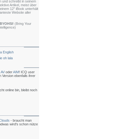
 und schreibt in seinem
ktive Artikel, meist über
inem 12" iBook unterhält
santeste Website aller
BYOHSI
! (Bring Your
elligence)
a English
e oh lala
 AV
oder
AIM
! ICQ user
n Version ebenfalls ihrer
ht online bin, bleibt noch
Clouds
- braucht man
ndwas wird's schon nütze