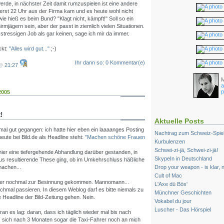
de, in nächster Zeit damit rumzuspielen ist eine andere
 erst 22 Uhr aus der Firma kam und es heute wohl nicht
wie hieß es beim Bund? "Klagt nicht, kämpft!" Soll so ein
rmjägern sein, aber der passt in ziemlich vielen Situationen.
 stressigen Job als gar keinen, sage ich mir da immer.
ckt:
"Alles wird gut..."
;-)
Ihr dann so: 0 Kommentar(e)
 @
21:27
M
a
p
2005
!
Aktuelle Posts
mal gut gegangen: ich hatte hier eben ein laaaanges Posting
Nachtrag zum Schweiz-Spiel.
eute bei Bild.de als Headline steht:
"Machen schöne Frauen
Kurbulenzen
Schwei-zi-jä, Schwei-zi-jä!
 hier eine tiefergehende Abhandlung darüber gestanden, in
SkypeIn in Deutschland
aus resultierende These ging, ob im Umkehrschluss häßliche
Drop your weapon - is klar, 
machen...
Cult of Mac
her nochmal zur Besinnung gekommen. Mannomann...
L'Axe dü Bös'
chmal passieren. In diesem Weblog darf es bitte niemals zu
Münchner Geschichten
 Headline der Bild-Zeitung gehen. Nein.
Vokabel du jour
Luscher - Das Hörspiel
ran es lag: daran, dass ich täglich wieder mal bis nach
f, sich nach 3 Monaten sogar die Taxi-Fahrer noch an mich