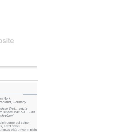
fen Nork
rankfurt, Germany
diese Welt....setzte
pte seinen Mac auf.....und
chreiben"
 sich gerne auf seiner
s, setzt dabei
ftmals elitäre (wenn nicht