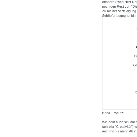
erinnern ("Ach Herr Nor
noch den Rest von "Di
Zu meiner Verteidigung
Schöpfer begegnet bin:
Haha... *seufz*
Wie dem auch sei: nach 
schreibt "Creativität") 
auch nichts mehr. Ab in