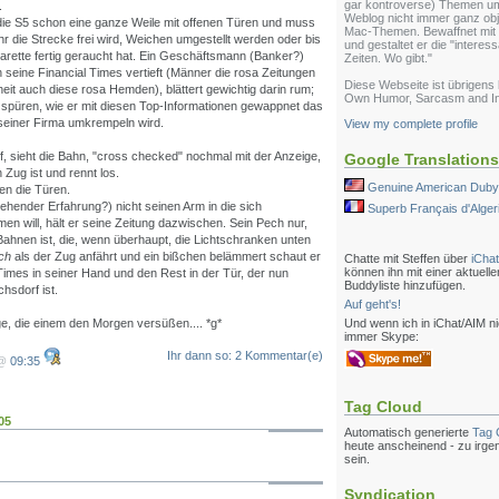
gar kontroverse) Themen um
.
Weblog nicht immer ganz obje
a die S5 schon eine ganze Weile mit offenen Türen und muss
Mac-Themen. Bewaffnet mit e
hr die Strecke frei wird, Weichen umgestellt werden oder bis
und gestaltet er die "interes
garette fertig geraucht hat. Ein Geschäftsmann (Banker?)
Zeiten. Wo gibt."
n seine Financial Times vertieft (Männer die rosa Zeitungen
Diese Webseite ist übrigens
heit auch diese rosa Hemden), blättert gewichtig darin rum;
Own Humor, Sarcasm and Int
 spüren, wie er mit diesen Top-Informationen gewappnet das
einer Firma umkrempeln wird.
View my complete profile
f, sieht die Bahn, "cross checked" nochmal mit der Anzeige,
Google Translations
 Zug ist und rennt los.
Genuine American Duby
en die Türen.
ehender Erfahrung?) nicht seinen Arm in die sich
Superb Français d'Algeri
n will, hält er seine Zeitung dazwischen. Sein Pech nur,
Bahnen ist, die, wenn überhaupt, die Lichtschranken unten
ch
als der Zug anfährt und ein bißchen belämmert schaut er
Chatte mit Steffen über
iChat
können ihn mit einer aktuelle
 Times in seiner Hand und den Rest in der Tür, der nun
Buddyliste hinzufügen.
hsdorf ist.
Auf geht's!
Und wenn ich in iChat/AIM nic
ge, die einem den Morgen versüßen.... *g*
immer Skype:
Ihr dann so: 2 Kommentar(e)
 @
09:35
Tag Cloud
05
Automatisch generierte
Tag 
heute anscheinend - zu irge
sein.
Syndication